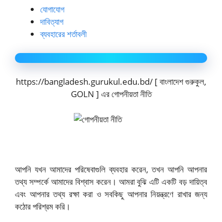
যোগাযোগ
দাবিত্যাগ
ব্যবহারের শর্তাবলী
https://bangladesh.gurukul.edu.bd/ [ বাংলাদেশ গুরুকুল,
GOLN ] এর গোপনীয়তা নীতি
আপনি যখন আমাদের পরিষেবাগুলি ব্যবহার করেন, তখন আপনি আপনার
তথ্য সম্পর্কে আমাদের বিশ্বাস করেন। আমরা বুঝি এটি একটি বড় দায়িত্ব
এবং আপনার তথ্য রক্ষা করা ও সবকিছু আপনার নিয়ন্ত্রণে রাখার জন্য
কঠোর পরিশ্রম করি।