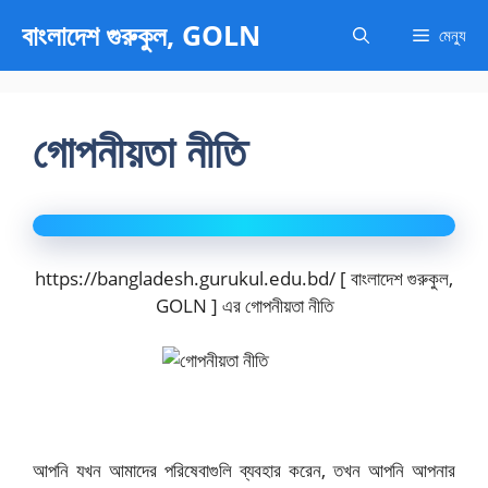
এড়িেয়
বাংলাদেশ গুরুকুল, GOLN
মেন্যু
লেখায়
যান
গোপনীয়তা নীতি
https://bangladesh.gurukul.edu.bd/ [ বাংলাদেশ গুরুকুল,
GOLN ] এর গোপনীয়তা নীতি
আপনি যখন আমাদের পরিষেবাগুলি ব্যবহার করেন, তখন আপনি আপনার