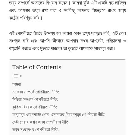
তথ্য সম্পর্কে আমাদের বিশ্বাস করেন। আমরা বুঝি এটি একটি বড় দায়িত্ব
এবং আপনার তথ্য রক্ষা করা ও সবকিছু আপনার নিয়ন্ত্রণে রাখার জন্য
কঠোর পরিশ্রম করি।
এই গোপনীয়তা নীতির উদ্দেশ্য হল আমরা কোন তথ্য সংগ্রহ করি, এটি কেন
সংগ্রহ করি এবং আপনি কীভাবে আপনার তথ্য আপডেট, পরিচালনা ও
রপ্তানি করতে এবং মুছতে পারবেন তা বুঝতে আপনাকে সাহায্য করা।
Table of Contents
আমরা
মন্তব্য সম্পর্কে গোপনীয়তা নীতি:
মিডিয়া সম্পর্কে গোপনীয়তা নীতি:
কুকিজ বিষয়ক গোপনীয়তা নীতি:
অন্যান্য ওয়েবসাইট থেকে এমবেডেড বিষয়বস্তুর গোপনীয়তা নীতি:
ডেটা শেয়ার করার জন্য গোপনীয়তা নীতি:
তথ্য সংরক্ষণের গোপনীয়তা নীতি: