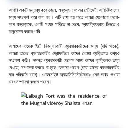
আপনি একটি মন্তব্য করে গেলে, মন্তব্য এবং এর মেটাডেটা অনির্দিষ্টকালের
জন্য সংরক্ষণ করে রাখা হয়। এটি রাখা হয় যাতে আমরা যেকোনো ফলো-
আপ মন্তব্যকে, একটি সংযম সারিতে না রেখে, স্বয়ংক্রিয়ভাবে চিনতে ও
অনুমোদন করতে পারি।
আমাদের ওয়েবসাইটে নিবন্ধনকারী ব্যবহারকারীদের জন্য (যদি থাকে),
আমরা তাদের ব্যবহারকারীর প্রোফাইলে তাদের দেওয়া ব্যক্তিগত তথ্যও
সংরক্ষণ করি। সমস্ত ব্যবহারকারী যেকোন সময় তাদের ব্যক্তিগত তথ্য
দেখতে, সম্পাদনা করতে বা মুছে ফেলতে পারেন (তারা তাদের ব্যবহারকারীর
নাম পরিবর্তন বাদে)। ওয়েবসাইট অ্যাডমিনিস্ট্রেটররাও সেই তথ্য দেখতে
এবং সম্পাদনা করতে পারেন।