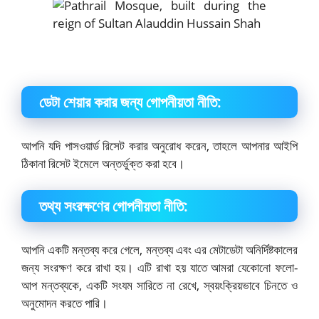
ডেটা শেয়ার করার জন্য গোপনীয়তা নীতি:
আপনি যদি পাসওয়ার্ড রিসেট করার অনুরোধ করেন, তাহলে আপনার আইপি
ঠিকানা রিসেট ইমেলে অন্তর্ভুক্ত করা হবে।
তথ্য সংরক্ষণের গোপনীয়তা নীতি:
আপনি একটি মন্তব্য করে গেলে, মন্তব্য এবং এর মেটাডেটা অনির্দিষ্টকালের
জন্য সংরক্ষণ করে রাখা হয়। এটি রাখা হয় যাতে আমরা যেকোনো ফলো-
আপ মন্তব্যকে, একটি সংযম সারিতে না রেখে, স্বয়ংক্রিয়ভাবে চিনতে ও
অনুমোদন করতে পারি।