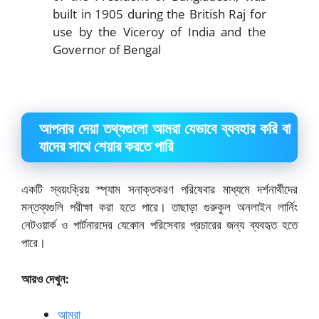
আপনার দেয়া তথ্যগুলো আমরা যেভাবে ব্যবহার করি বা
যাদের সাথে শেয়ার করতে পারি
একটি স্বয়ংক্রিয় স্প্যাম সনাক্তকরণ পরিষেবার মাধ্যমে দর্শনার্থীদের
মন্তব্যগুলি পরীক্ষা করা হতে পারে। তাছাড়া গুরুকুল অনলাইন লার্নিং
নেটওয়ার্ক ও পার্টনারদের যেকোন পরিসেবার প্রচারের জন্য ব্যবহৃত হতে
পারে।
আরও দেখুন:
আমরা