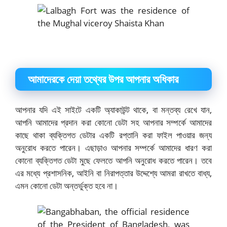
আমাদেরকে দেয়া তথ্যের উপর আপনার অধিকার
আপনার যদি এই সাইটে একটি অ্যাকাউন্ট থাকে, বা মন্তব্য রেখে যান,
আপনি আমাদের প্রদান করা কোনো ডেটা সহ আপনার সম্পর্কে আমাদের
কাছে থাকা ব্যক্তিগত ডেটার একটি রপ্তানি করা ফাইল পাওয়ার জন্য
অনুরোধ করতে পারেন। এছাড়াও আপনার সম্পর্কে আমাদের ধারণ করা
কোনো ব্যক্তিগত ডেটা মুছে ফেলতে আপনি অনুরোধ করতে পারেন। তবে
এর মধ্যে প্রশাসনিক, আইনি বা নিরাপত্তার উদ্দেশ্যে আমরা রাখতে বাধ্য,
এমন কোনো ডেটা অন্তর্ভুক্ত হবে না।