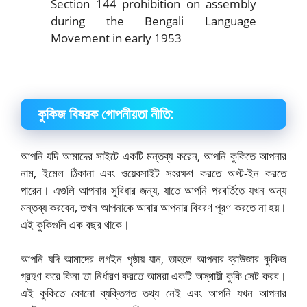
কুকিজ বিষয়ক গোপনীয়তা নীতি:
আপনি যদি আমাদের সাইটে একটি মন্তব্য করেন, আপনি কুকিতে আপনার
নাম, ইমেল ঠিকানা এবং ওয়েবসাইট সংরক্ষণ করতে অপ্ট-ইন করতে
পারেন। এগুলি আপনার সুবিধার জন্য, যাতে আপনি পরবর্তিতে যখন অন্য
মন্তব্য করবেন, তখন আপনাকে আবার আপনার বিবরণ পূরণ করতে না হয়।
এই কুকিগুলি এক বছর থাকে।
আপনি যদি আমাদের লগইন পৃষ্ঠায় যান, তাহলে আপনার ব্রাউজার কুকিজ
গ্রহণ করে কিনা তা নির্ধারণ করতে আমরা একটি অস্থায়ী কুকি সেট করব।
এই কুকিতে কোনো ব্যক্তিগত তথ্য নেই এবং আপনি যখন আপনার