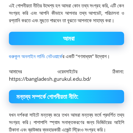
এই গোপনীয়তা নীতির উদ্দেশ্য হল আমরা কোন তথ্য সংগ্রহ করি, এটি কেন
সংগ্রহ করি এবং আপনি কীভাবে আপনার তথ্য আপডেট, পরিচালনা ও
রপ্তানি করতে এবং মুছতে পারবেন তা বুঝতে আপনাকে সাহায্য করা।
আমরা
গুরুকুল অনলাইন লার্নিং নেটওয়ার্কে
র একটি “গণমাধ্যম” উদ্যোগ।
আমাদের ওয়েবসাইটের ঠিকানা:
https://bangladesh.gurukul.edu.bd/
মন্তব্য সম্পর্কে গোপনীয়তা নীতি:
যখন দর্শকরা সাইটে মন্তব্য করে তখন আমরা মন্তব্য ফর্মে প্রদর্শিত তথ্য
সংগ্রহ করি। পাশাপাশি স্প্যাম সনাক্তকরণের জন্য ভিজিটরের আইপি
ঠিকানা এবং ব্রাউজার ব্যবহারকারী এজেন্ট স্ট্রিংও সংগ্রহ করি।