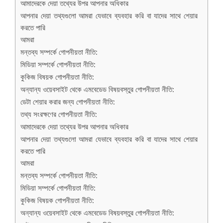
আমাদেরকে দেয়া তথ্যের উপর আপনার অধিকার
আপনার দেয়া তথ্যগুলো আমরা যেভাবে ব্যবহার করি বা যাদের সাথে শেয়ার
করতে পারি
আমরা
মন্তব্য সম্পর্কে গোপনীয়তা নীতি:
মিডিয়া সম্পর্কে গোপনীয়তা নীতি:
কুকিজ বিষয়ক গোপনীয়তা নীতি:
অন্যান্য ওয়েবসাইট থেকে এমবেডেড বিষয়বস্তুর গোপনীয়তা নীতি:
ডেটা শেয়ার করার জন্য গোপনীয়তা নীতি:
তথ্য সংরক্ষণের গোপনীয়তা নীতি:
আমাদেরকে দেয়া তথ্যের উপর আপনার অধিকার
আপনার দেয়া তথ্যগুলো আমরা যেভাবে ব্যবহার করি বা যাদের সাথে শেয়ার
করতে পারি
আমরা
মন্তব্য সম্পর্কে গোপনীয়তা নীতি:
মিডিয়া সম্পর্কে গোপনীয়তা নীতি:
কুকিজ বিষয়ক গোপনীয়তা নীতি:
অন্যান্য ওয়েবসাইট থেকে এমবেডেড বিষয়বস্তুর গোপনীয়তা নীতি: